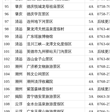
95
肇庆
德庆悦城龙母祖庙景区
4A
0758-76
96
肇庆
德庆学宫景区
4A
0758-77
97
清远
连州地下河景区
5A
后续更
98
清远
聚龙湾天然温泉度假村
4A
0763-46
99
清远
广东瑶族博物馆
4A
0763-86
100
清远
湟川三峡—龙潭文化度假区
4A
0763-66
101
清远
英德市九州驿站天门沟景区
3A
后续更
102
清远
连山金子山景区
3A
0763-88
103
潮州
广济桥文物旅游景区
4A
0768-22
104
潮州
韩文公祠景区
4A
0768-25
105
潮州
潮州淡浮收藏院
4A
0768-25
106
潮州
紫莲森林度假村
4A
后续更
107
揭阳
普宁德安里旅游景区
3A
0663-38
108
云浮
金水台温泉旅游度假区
4A
0766-25
109
云浮
广东天露山旅游度假区
4A
0766-24