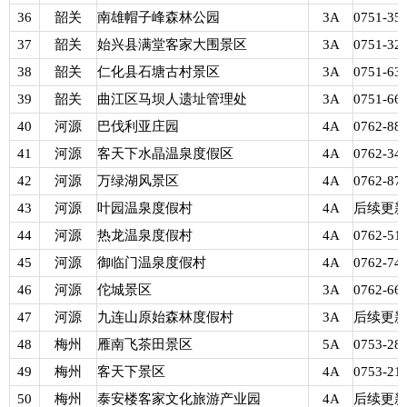
36
韶关
南雄帽子峰森林公园
3A
0751-35
37
韶关
始兴县满堂客家大围景区
3A
0751-32
38
韶关
仁化县石塘古村景区
3A
0751-63
39
韶关
曲江区马坝人遗址管理处
3A
0751-66
40
河源
巴伐利亚庄园
4A
0762-88
41
河源
客天下水晶温泉度假区
4A
0762-34
42
河源
万绿湖风景区
4A
0762-87
43
河源
叶园温泉度假村
4A
后续更
44
河源
热龙温泉度假村
4A
0762-51
45
河源
御临门温泉度假村
4A
0762-74
46
河源
佗城景区
3A
0762-66
47
河源
九连山原始森林度假村
3A
后续更
48
梅州
雁南飞茶田景区
5A
0753-28
49
梅州
客天下景区
4A
0753-21
50
梅州
泰安楼客家文化旅游产业园
4A
后续更