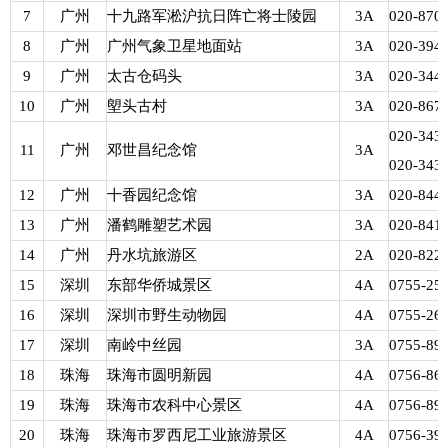
7
广州
十九路军淞沪抗日阵亡将士陵园
3A
020-870
8
广州
广州气象卫星地面站
3A
020-394
9
广州
太古仓码头
3A
020-344
10
广州
塱头古村
3A
020-867
020-343
11
广州
邓世昌纪念馆
3A
020-343
12
广州
十香园纪念馆
3A
020-844
13
广州
潘鹤雕塑艺术园
3A
020-841
14
广州
丹水坑旅游区
2A
020-822
15
深圳
东部华侨城景区
4A
0755-25
16
深圳
深圳市野生动物园
4A
0755-26
17
深圳
南岭中丝园
3A
0755-89
18
珠海
珠海市圆明新园
4A
0756-86
19
珠海
珠海市农科中心景区
4A
0756-89
20
珠海
珠海市罗西尼工业旅游景区
4A
0756-39