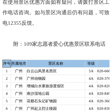
在使用景区优惠方面如有疑问，请拨打景区工
作电话咨询。如与景区沟通后仍有问题，可致
电12355反馈。
附：
109家志愿者爱心优惠景区联系电话
序号
所属地市
景区名称
等级
1
广州
白云山风景名胜区
5A
020-666
2
广州
广州动物园
4A
020-376
3
广州
增城白水寨旅游度假区
4A
020-828
4
广州
南沙湿地公园
4A
020-849
5
广州
花都石头记矿物园
4A
020-368
6
广州
广州起义烈士陵园
4A
020-838