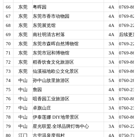
66
东莞
粤晖园
4A
0769-88
67
东莞
东莞市香市动物园
4A
0769-82
68
东莞
东莞展览馆
4A
0769-22
69
东莞
南社明清古村落
4A
后续更
70
东莞
东莞市森晖自然博物馆
3A
0769-22
71
东莞
东莞市冠和博物馆
3A
0769-86
72
东莞
稻香饮食文化旅游区
3A
0769-88
73
东莞
仙溪福地欧公文化景区
3A
0769-86
74
中山
孙中山故里旅游区
5A
0760-28
75
中山
詹园
4A
0760-23
76
中山
咀香园工业旅游区
3A
0760-88
77
中山
卓旗山庄
3A
0760-23
78
中山
伊泰莲娜 DIY地带景区
3A
0760-86
79
中山
星光联盟.全球品牌灯饰中心
3A
0760-22
80
江门
古兜温泉度假村
4A
0750-71