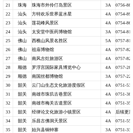
21
珠海
珠海市外伶仃岛景区
3A
0756-88
22
汕头
方特欢乐世界蓝水星
4A
0754-89
23
汕头
莲花峰风景区
4A
0754-86
24
汕头
太安堂中医药博物馆
3A
0754-81
25
佛山
西樵山风景名胜区
5A
0757-81
26
佛山
祖庙博物馆
4A
0757-82
27
佛山
南风古灶旅游区
4A
0757-82
28
顺德
罗浮宫国际家具博览中心
4A
0757-28
29
顺德
南国丝都博物馆
3A
0757-22
30
韶关
云门山生态文化旅游度假区
4A
0751-53
31
韶关
南雄市珠玑古巷景区
4A
0751-38
32
韶关
南雄市梅关古道景区
4A
0751-35
33
韶关
经律论文化旅游小镇景区
4A
后续更
34
韶关
乐昌古佛洞天景区
4A
0751-55
35
韶关
始兴县铜钟寨
3A
0751-33