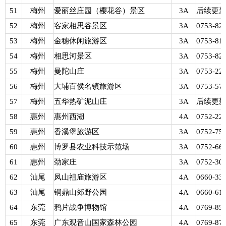
51
梅州
爱丽丝庄园（樱花谷）景区
3A
后续更
52
梅州
客家相思谷景区
3A
0753-82
53
梅州
金穗休闲旅游区
3A
0753-81
54
梅州
相思河景区
3A
0753-82
55
梅州
曼陀山庄
3A
0753-22
56
梅州
大埔百侯名镇旅游区
3A
0753-57
57
梅州
五华热矿泥山庄
3A
后续更
58
惠州
惠州西湖
4A
0752-22
59
惠州
香溪堡旅游区
3A
0752-75
60
惠州
博罗县农业科技示范场
3A
0752-66
61
惠州
劲家庄
3A
0752-30
62
汕尾
凤山祖庙旅游区
4A
0660-33
63
汕尾
铜鼎山郊野公园
4A
0660-61
64
东莞
鸦片战争博物馆
4A
0769-85
65
东莞
广东观音山国家森林公园
4A
0769-87