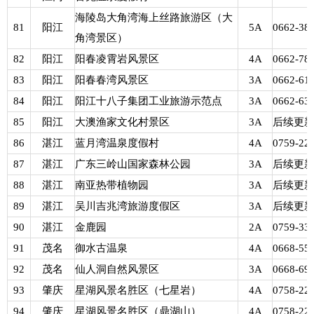
海陵岛大角湾海上丝路旅游区（大
81
阳江
5A
0662-38
角湾景区）
82
阳江
阳春凌霄岩风景区
4A
0662-78
83
阳江
阳春春湾风景区
3A
0662-61
84
阳江
阳江十八子集团工业旅游示范点
3A
0662-63
85
阳江
大澳渔家文化村景区
3A
后续更
86
湛江
蓝月湾温泉度假村
4A
0759-22
87
湛江
广东三岭山国家森林公园
3A
后续更
88
湛江
南亚热带植物园
3A
后续更
89
湛江
吴川吉兆湾旅游度假区
3A
后续更
90
湛江
金鹿园
2A
0759-33
91
茂名
御水古温泉
4A
0668-55
92
茂名
仙人洞自然风景区
3A
0668-69
93
肇庆
星湖风景名胜区（七星岩）
4A
0758-22
94
肇庆
星湖风景名胜区（鼎湖山）
4A
0758-22