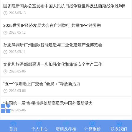
国务院新闻办公室发布中国人民抗日战争暨世界反法西斯战争胜利8
2025-05-13
2025世界IP经济发展大会在广州举行 共探“IP+”跨界融
2025-05-12
孙志洋调研广州国际智能建造与工业化建筑产业博览会
2025-05-11
文化和旅游部部署进一步加强文化和旅游安全生产工作
2025-05-06
“五一”假期遇上广交会 “会展＋”释放新活力
2025-05-06
“中国第一展”多项指标创新高显示中国外贸新活力
2025-05-06
“外贸优品中华行”广州站在广交会启动
首页
个人中心
培训及考核
计算报价
联系我们
2025-05-05