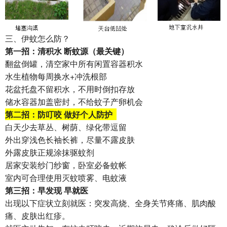
三、伊蚊怎么防？
第一招：
清积水
断蚊源（最关键）
翻盆倒罐，清空家中所有闲置容器积水
水生植物每周换水+冲洗根部
花盆托盘不留积水，不用时倒扣存放
储水容器加盖密封，不给蚊子产卵机会
第二招：
防叮咬 做好个人防护
白天少去草丛、树荫、绿化带逗留
外出穿浅色长袖长裤，尽量不露皮肤
外露皮肤正规涂抹驱蚊剂
居家安装纱门纱窗，卧室必备蚊帐
室内可合理使用灭蚊喷雾、电蚊液
第三招：
早发现 早就医
出现以下症状立刻就医：突发高烧、全身关节疼痛、肌肉酸
痛、皮肤出红疹。