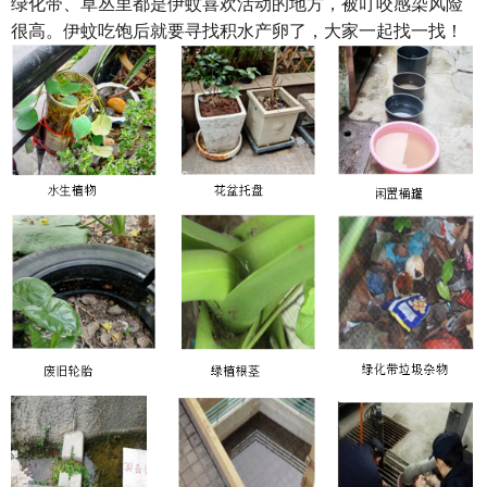
绿化带、草丛里都是伊蚊喜欢活动的地方，被叮咬感染风险
很高。伊蚊吃饱后就要寻找积水产卵了，大家一起找一找！