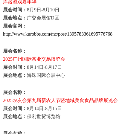
库洛游戏嘉年华
展会时间：
8
月
9
日
-8
月
10
日
展会地点：
广交会展馆
D
区
展会官网：
http://www.kurobbs.com/mc/post/1395783361695776768
展会名称：
2025
广州国际茶业交易博览会
展会时间：
8
月
14
日
-8
月
17
日
展会地点：
海珠国际会展中心
展会名称：
2025
农友会第九届新农人节暨地域美食食品品牌展览会
展会时间：
8
月
14
日
-8
月
15
日
展会地点：
保利世贸博览馆
展会名称：