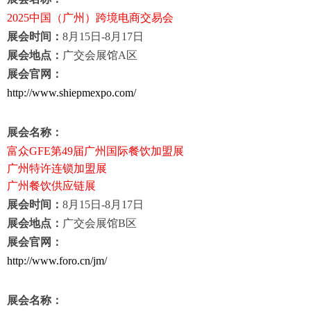
2025
中国（广州）跨境电商交易会
展会时间：
8
月
15
日
-8
月
17
日
展会地点：
广交会展馆
A
区
展会官网：
http://www.shiepmexpo.com/
展会名称：
富众
GFE
第
49
届广州国际餐饮加盟展
广州特许连锁加盟展
广州餐饮供应链展
展会时间：
8
月
15
日
-8
月
17
日
展会地点：
广交会展馆
B
区
展会官网：
http://www.foro.cn/jm/
展会名称：