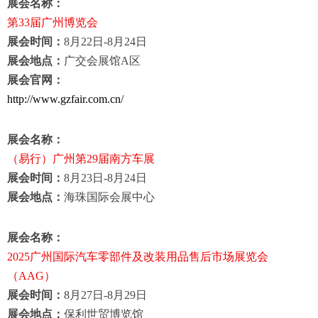
展会名称：
第
33
届广州博览会
展会时间：
8
月
22
日
-8
月
24
日
展会地点：
广交会展馆
A
区
展会官网：
http://www.gzfair.com.cn/
展会名称：
（易行）广州第
29
届南方车展
展会时间：
8
月
23
日
-8
月
24
日
展会地点：
海珠国际会展中心
展会名称：
2025
广州国际汽车零部件及改装用品售后市场展览会
（
AAG
）
展会时间：
8
月
27
日
-8
月
29
日
展会地点：
保利世贸博览馆