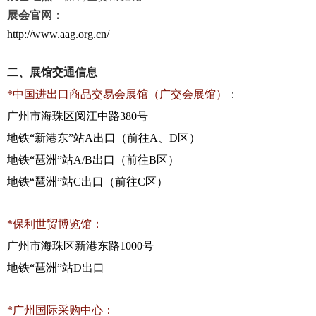
展会官网：
http://www.aag.org.cn/
二、展馆交通信息
*
中国进出口商品交易会展馆（广交会展馆）
：
广州市海珠区阅江中路
380
号
地铁
“
新港东
”
站
A
出口（前往
A
、
D
区）
地铁
“
琶洲
”
站
A/B
出口（前往
B
区）
地铁
“
琶洲
”
站
C
出口（前往
C
区）
*
保利世贸博览馆：
广州市海珠区新港东路
1000
号
地铁
“
琶洲
”
站
D
出口
*
广州国际采购中心：