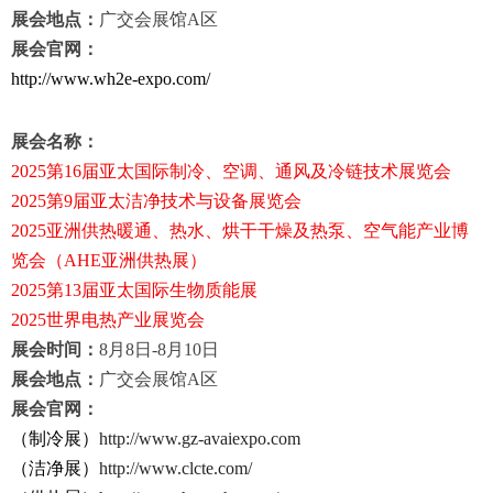
展会地点：
广交会展馆
A
区
展会官网：
http://www.wh2e-expo.com/
展会名称：
2025
第
16
届亚太国际制冷、空调、通风及冷链技术展览会
2025
第
9
届亚太洁净技术与设备展览会
2025
亚洲供热暖通、热水、烘干干燥及热泵、空气能产业博
览会（
AHE
亚洲供热展）
2025
第
13
届亚太国际生物质能展
2025
世界电热产业展览会
展会时间：
8
月
8
日
-8
月
10
日
展会地点：
广交会展馆
A
区
展会官网：
（制冷展）
http://www.gz-avaiexpo.com
（洁净展）
http://www.clcte.com/