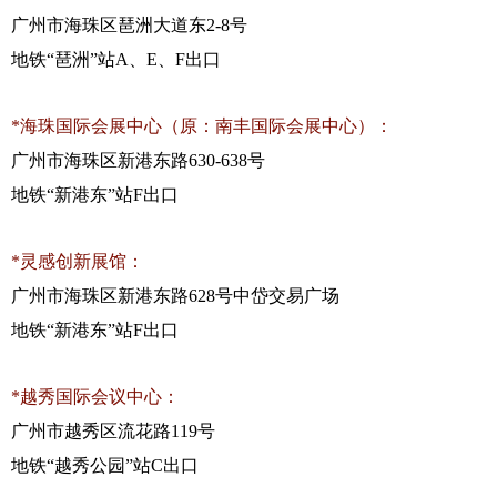
广州市海珠区琶洲大道东
2-8
号
地铁
“
琶洲
”
站
A
、
E
、
F
出口
*
海珠国际会展中心（原：南丰国际会展中心）：
广州市海珠区新港东路
630-638
号
地铁
“
新港东
”
站
F
出口
*
灵感创新展馆：
广州市海珠区新港东路
628
号中岱交易广场
地铁
“
新港东
”
站
F
出口
*
越秀国际会议中心：
广州市越秀区流花路
119
号
地铁
“
越秀公园
”
站
C
出口