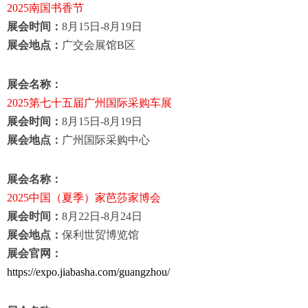
2025
南国书香节
展会时间：
8
月
15
日
-8
月
19
日
展会地点：
广交会展馆
B
区
展会名称：
2025
第七十五届广州国际采购车展
展会时间：
8
月
15
日
-8
月
19
日
展会地点：
广州国际采购中心
展会名称：
2025
中国（夏季）家芭莎家博会
展会时间：
8
月
22
日
-8
月
24
日
展会地点：
保利世贸博览馆
展会官网：
https://expo.jiabasha.com/guangzhou/