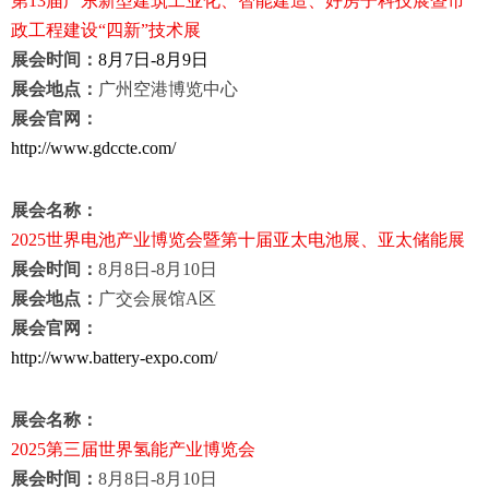
第
13
届广东新型建筑工业化、智能建造、好房子科技展暨市
政工程建设
“
四新
”
技术展
展会时间：
8
月
7
日
-8
月
9
日
展会地点：
广州空港博览中心
展会官网：
http://www.gdccte.com/
展会名称：
2025
世界电池产业博览会暨第十届亚太电池展、亚太储能展
展会时间：
8
月
8
日
-8
月
10
日
展会地点：
广交会展馆
A
区
展会官网：
http://www.battery-expo.com/
展会名称：
2025
第三届世界氢能产业博览会
展会时间：
8
月
8
日
-8
月
10
日